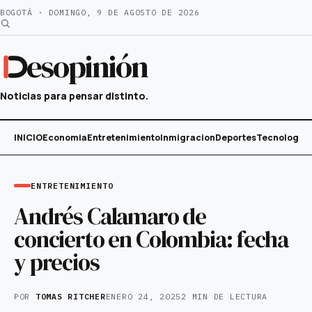
Saltar
BOGOTÁ · DOMINGO, 9 DE AGOSTO DE 2026
al
contenido
esopinión
Noticias para pensar distinto.
INICIO
Economia
Entretenimiento
Inmigracion
Deportes
Tecnología
ENTRETENIMIENTO
Andrés Calamaro de
concierto en Colombia: fecha
y precios
POR
TOMAS RITCHER
ENERO 24, 2025
2 MIN DE LECTURA