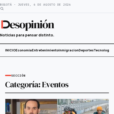
Saltar
BOGOTÁ · JUEVES, 6 DE AGOSTO DE 2026
al
contenido
esopinión
Noticias para pensar distinto.
INICIO
Economia
Entretenimiento
Inmigracion
Deportes
Tecnología
SECCIÓN
Categoría:
Eventos