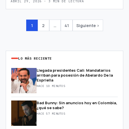
ABRIL 29, 2026 · 3 MIN DE LECTURA
1
2
…
41
Siguiente ›
LO MÁS RECIENTE
Llegada presidentes Cali: Mandatarios
arriban para posesión de Abelardo De la
Espriella
HACE 10 MINUTOS
Bad Bunny: Sin anuncios hoy en Colombia,
¿qué se sabe?
HACE 57 MINUTOS