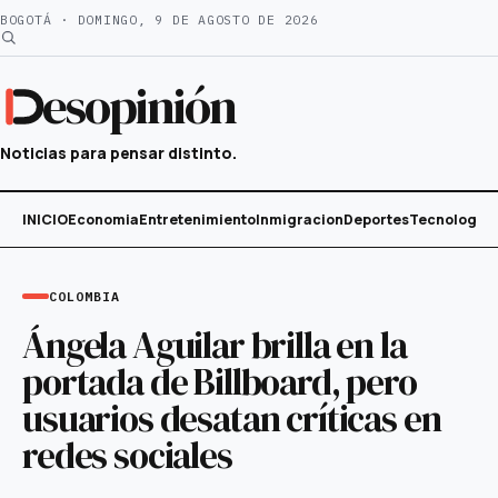
Saltar
BOGOTÁ · DOMINGO, 9 DE AGOSTO DE 2026
al
contenido
esopinión
Noticias para pensar distinto.
INICIO
Economia
Entretenimiento
Inmigracion
Deportes
Tecnología
COLOMBIA
Ángela Aguilar brilla en la
portada de Billboard, pero
usuarios desatan críticas en
redes sociales