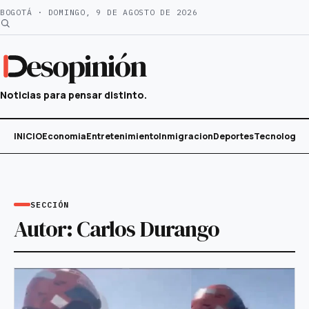
Saltar
BOGOTÁ · DOMINGO, 9 DE AGOSTO DE 2026
al
contenido
esopinión
Noticias para pensar distinto.
INICIO
Economia
Entretenimiento
Inmigracion
Deportes
Tecnología
SECCIÓN
Autor:
Carlos Durango