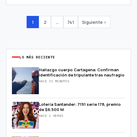
1
2
…
741
Siguiente ›
LO MÁS RECIENTE
Hallazgo cuerpo Cartagena: Confirman
identificación de tripulante tras naufragio
HACE 31 MINUTOS
Lotería Santander: 7191 serie 178, premio
de $6.500 M
HACE 2 HORAS