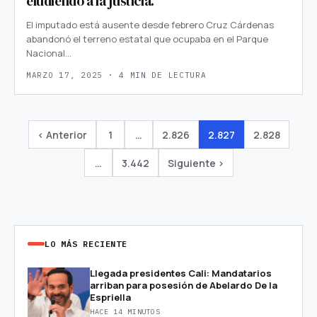
eludiendo a la justicia.
El imputado está ausente desde febrero Cruz Cárdenas
abandonó el terreno estatal que ocupaba en el Parque
Nacional…
MARZO 17, 2025 · 4 MIN DE LECTURA
‹ Anterior
1
…
2.826
2.827
2.828
…
3.442
Siguiente ›
LO MÁS RECIENTE
Llegada presidentes Cali: Mandatarios
arriban para posesión de Abelardo De la
Espriella
HACE 14 MINUTOS