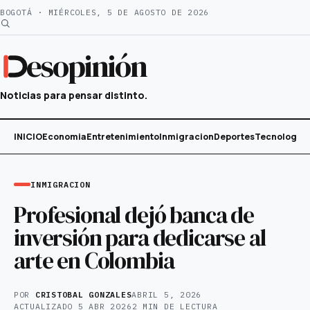
Saltar
BOGOTÁ · MIÉRCOLES, 5 DE AGOSTO DE 2026
al
contenido
esopinión
Noticias para pensar distinto.
INICIO
Economia
Entretenimiento
Inmigracion
Deportes
Tecnología
INMIGRACION
Profesional dejó banca de
inversión para dedicarse al
arte en Colombia
POR
CRISTOBAL GONZALES
ABRIL 5, 2026
ACTUALIZADO
5 ABR 2026
2 MIN DE LECTURA