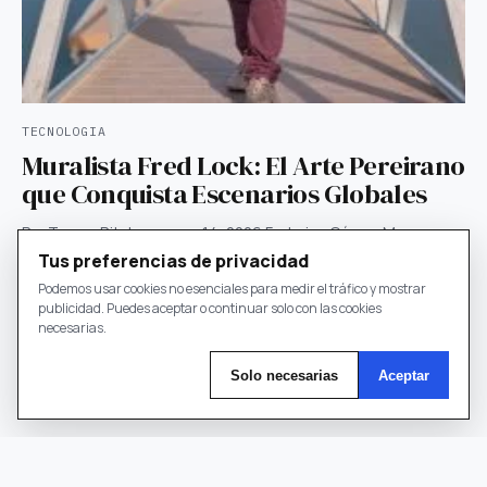
TECNOLOGIA
Muralista Fred Lock: El Arte Pereirano
que Conquista Escenarios Globales
Por Tomas Ritcher · mayo 14, 2026 Federico Gómez Maya,
conocido como el muralista Fred Lock, un artista…
Tus preferencias de privacidad
Podemos usar cookies no esenciales para medir el tráfico y mostrar
TOMAS RITCHER
3 MIN DE LECTURA
publicidad. Puedes aceptar o continuar solo con las cookies
necesarias.
Solo necesarias
Aceptar