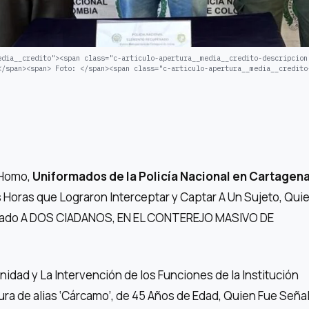
edia__credito"><span class="c-articulo-apertura__media__credito-descripcion
</span><span> Foto: </span><span class="c-articulo-apertura__media__credito
 Homo,
Uniformados de la Policía Nacional en Cartagen
 Horas que Lograron Interceptar y Captar A Un Sujeto, Qui
rtado A DOS CIADANOS, EN EL CONTEREJO MASIVO DE
nidad y La Intervención de los Funciones de la Institución
tura de alias ‘Cárcamo’, de 45 Años de Edad, Quien Fue Seña