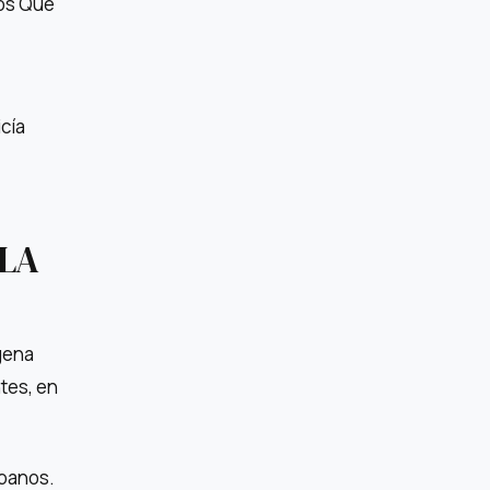
tos Que
icía
 LA
gena
tes, en
mpanos.