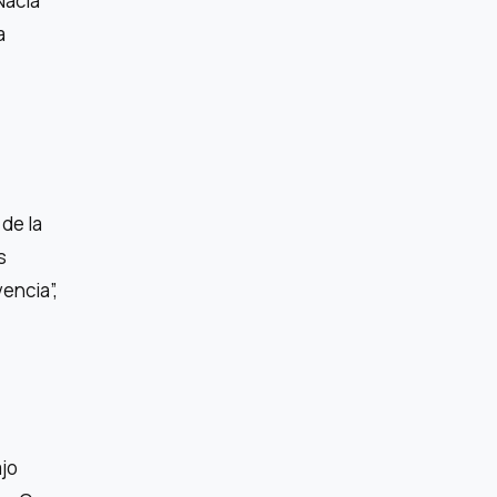
Nacia
a
de la
s
encia”,
ajo