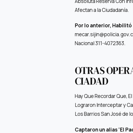
Absoluta Reserva Con Inf
Afectan a la Ciudadanía.
Por lo anterior, Habilit
mecar.sijin@policia.gov.co
Nacional 311-4072363.
OTRAS OPERA
CIADAD
Hay Que Recordar Que, El
Lograron Interceptar y Ca
Los Barrios San José de l
Captaron un alias ‘El Pa