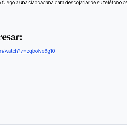
 fuego a una ciadoadana para descojarlar de su teléfono ce
resar:
om/watch?v=zqbolve6g10