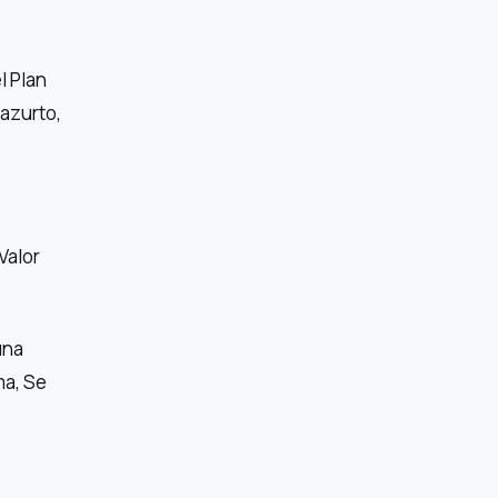
l Plan
Bazurto,
Valor
una
ma, Se