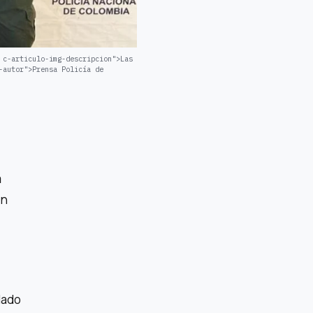
 c-articulo-img-descripcion">Las
-autor">Prensa Policía de
a
en
lado