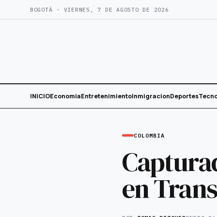
Saltar
BOGOTÁ · VIERNES, 7 DE AGOSTO DE 2026
al
contenido
INICIO
Economia
Entretenimiento
Inmigracion
Deportes
Tecno
COLOMBIA
Capturad
en Trans