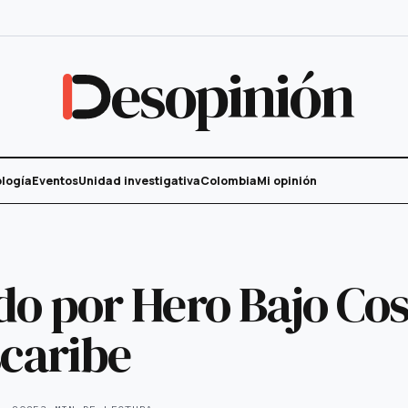
esopinión
logía
Eventos
Unidad investigativa
Colombia
Mi opinión
o por Hero Bajo Cos
caribe