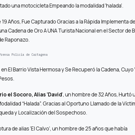
rtado una motocicleta Empeando la modalidad ‘halada’.
 de 19 Años, Fue Capturado Gracias a la Rápida Implementa de
una Cadena de Oro A UNA Turista Nacional en el Sector de 
de Raponazo.
Prensa Policía de Cartagena
 en El Barrio Vista Hermosa y Se Recuperó la Cadena, Cuyo 
 Pesos.
io el Socoro, Alias ​​’David
‘, un hombre de 32 Años, Hurtó 
odalidad “Halada”. Gracias al Oportuno Llamado de la Vícti
squeda y Localización del Sospechoso.
tura de alias ‘El Calvo’, un hombre de 25 años que había