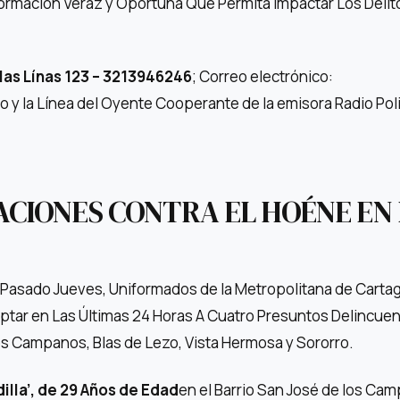
ormación Veraz y Oportuna Que Permita Impactar Los Deli
ó las Línas 123 – 3213946246
; Correo electrónico:
 y la Línea del Oyente Cooperante de la emisora ​​Radio Pol
CIONES CONTRA EL HOÉNE EN
 Pasado Jueves, Uniformados de la Metropolitana de Carta
ptar en Las Últimas 24 Horas A Cuatro Presuntos Delincuen
os Campanos, Blas de Lezo, Vista Hermosa y Sororro.
dilla’, de 29 Años de Edad
en el Barrio San José de los Ca