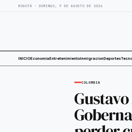
Saltar
BOGOTÁ · DOMINGO, 9 DE AGOSTO DE 2026
al
contenido
INICIO
Economia
Entretenimiento
Inmigracion
Deportes
Tecno
COLOMBIA
Gustavo 
Gobernac
perder 