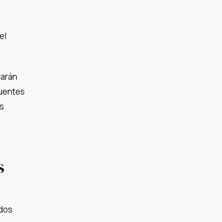
el
carán
fuentes
os
s
ados