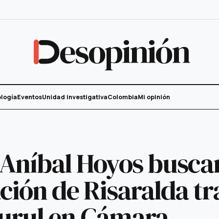
esopinión
logía
Eventos
Unidad investigativa
Colombia
Mi opinión
Aníbal Hoyos busca
ión de Risaralda tr
curul en Cámara