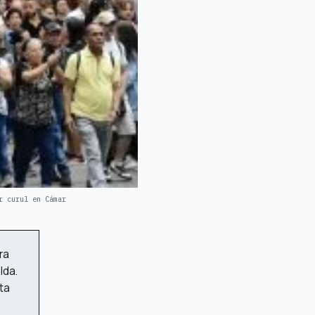
r curul en Cámar
ra
lda.
ta