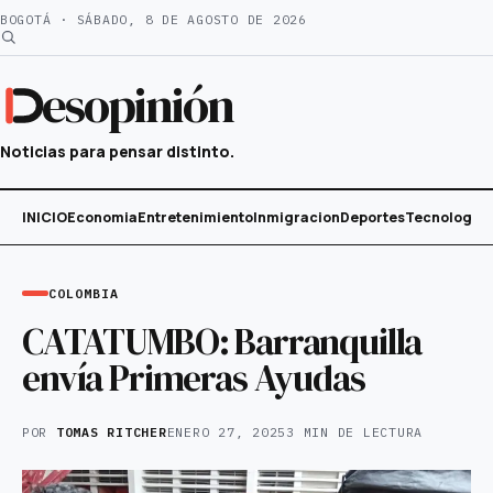
Saltar
BOGOTÁ · SÁBADO, 8 DE AGOSTO DE 2026
al
contenido
esopinión
Noticias para pensar distinto.
INICIO
Economia
Entretenimiento
Inmigracion
Deportes
Tecnología
COLOMBIA
CATATUMBO: Barranquilla
envía Primeras Ayudas
POR
TOMAS RITCHER
ENERO 27, 2025
3 MIN DE LECTURA