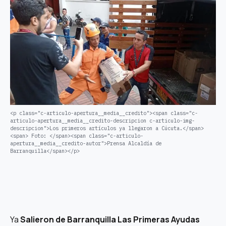
<p class="c-articulo-apertura__media__credito"><span class="c-
articulo-apertura__media__credito-descripcion c-articulo-img-
descripcion">Los primeros artículos ya llegaron a Cúcuta.</span>
<span> Foto: </span><span class="c-articulo-
apertura__media__credito-autor">Prensa Alcaldía de
Barranquilla</span></p>
Ya
Salieron de Barranquilla Las Primeras Ayudas