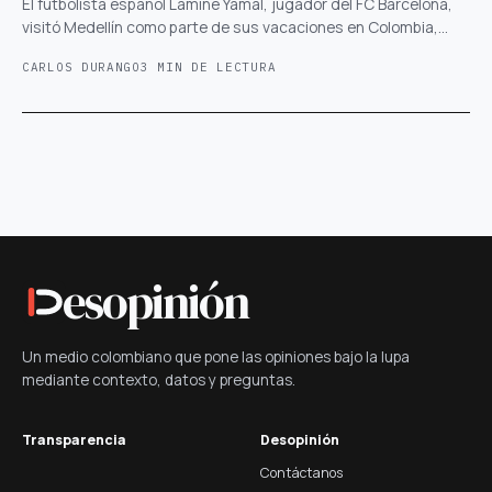
El futbolista español Lamine Yamal, jugador del FC Barcelona,
visitó Medellín como parte de sus vacaciones en Colombia,…
CARLOS DURANGO
3 MIN DE LECTURA
esopinión
Un medio colombiano que pone las opiniones bajo la lupa
mediante contexto, datos y preguntas.
Transparencia
Desopinión
Contáctanos