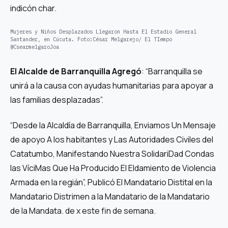
indicón char.
Mujeres y Niños Desplazados Llegaron Hasta El Estadio General
Santander, en Cúcuta.
Foto:
César Melgarejo/ El TIempo
@CsearmelgaroJoa
El Alcalde de Barranquilla Agregó
: “Barranquilla se
unirá a la causa con ayudas humanitarias para apoyar a
las familias desplazadas”.
“Desde la Alcaldía de Barranquilla, Enviamos Un Mensaje
de apoyo A los habitantes y Las Autoridades Civiles del
Catatumbo, Manifestando Nuestra SolidariDad Condas
las VíciMas Que Ha Producido El Eldamiento de Violencia
Armada en la regián”, Publicó El Mandatario Distital en la
Mandatario Distrimen a la Mandatario de la Mandatario
de la Mandata. de x este fin de semana.