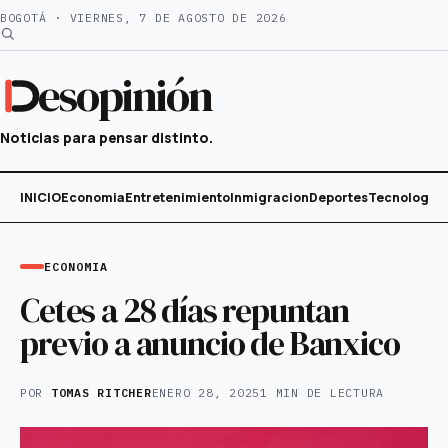
Saltar
BOGOTÁ · VIERNES, 7 DE AGOSTO DE 2026
al
contenido
esopinión
Noticias para pensar distinto.
INICIO
Economia
Entretenimiento
Inmigracion
Deportes
Tecnología
ECONOMIA
Cetes a 28 días repuntan
previo a anuncio de Banxico
POR
TOMAS RITCHER
ENERO 28, 2025
1 MIN DE LECTURA