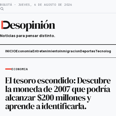
Saltar
BOGOTÁ · JUEVES, 6 DE AGOSTO DE 2026
al
contenido
esopinión
Noticias para pensar distinto.
INICIO
Economia
Entretenimiento
Inmigracion
Deportes
Tecnología
ECONOMIA
El tesoro escondido: Descubre
la moneda de 2007 que podría
alcanzar $200 millones y
aprende a identificarla.