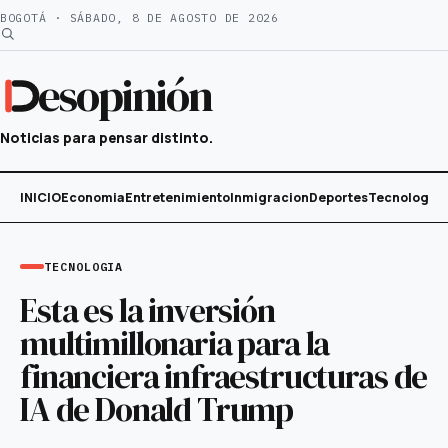
Saltar
BOGOTÁ · SÁBADO, 8 DE AGOSTO DE 2026
al
contenido
esopinión
Noticias para pensar distinto.
INICIO
Economia
Entretenimiento
Inmigracion
Deportes
Tecnología
TECNOLOGIA
Esta es la inversión
multimillonaria para la
financiera infraestructuras de
IA de Donald Trump