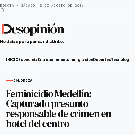
Saltar
BOGOTÁ · SÁBADO, 8 DE AGOSTO DE 2026
al
contenido
esopinión
Noticias para pensar distinto.
INICIO
Economia
Entretenimiento
Inmigracion
Deportes
Tecnología
COLOMBIA
Feminicidio Medellín:
Capturado presunto
responsable de crimen en
hotel del centro