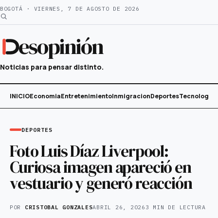
Saltar
BOGOTÁ · VIERNES, 7 DE AGOSTO DE 2026
al
contenido
esopinión
Noticias para pensar distinto.
INICIO
Economia
Entretenimiento
Inmigracion
Deportes
Tecnología
DEPORTES
Foto Luis Díaz Liverpool:
Curiosa imagen apareció en
vestuario y generó reacción
POR
CRISTOBAL GONZALES
ABRIL 26, 2026
3 MIN DE LECTURA