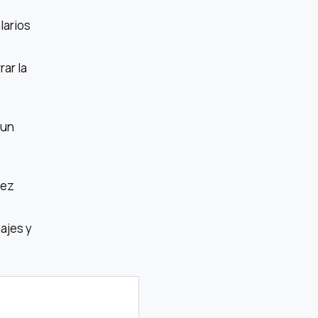
larios
ar la
 un
uez
ajes y