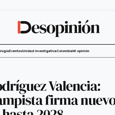
esopinión
logía
Eventos
Unidad investigativa
Colombia
Mi opinión
dríguez Valencia:
ampista firma nuev
 hasta 2028