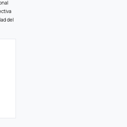
onal
ectiva
dad del