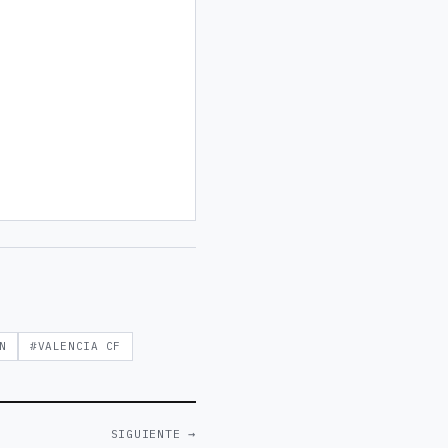
N
#VALENCIA CF
SIGUIENTE →