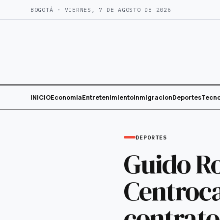
Saltar
BOGOTÁ · VIERNES, 7 DE AGOSTO DE 2026
al
contenido
INICIO
Economia
Entretenimiento
Inmigracion
Deportes
Tecno
DEPORTES
Guido Ro
Centroc
contrato