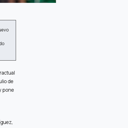
nuevo
ado
ractual
lio de
 y pone
íguez,