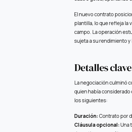
El nuevo contrato posici
plantilla, lo que refleja l
campo. La operación estuv
sujeta a su rendimiento y
Detalles clav
La negociación culminó co
quien había considerado o
los siguientes:
Duración:
Contrato por d
Cláusula opcional:
Una t