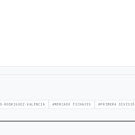
O-RODRIGUEZ-VALENCIA
#MERCADO FICHAJES
#PRIMERA DIVISIÓ