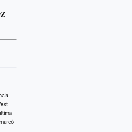
ez
ncia
West
última
 marcó