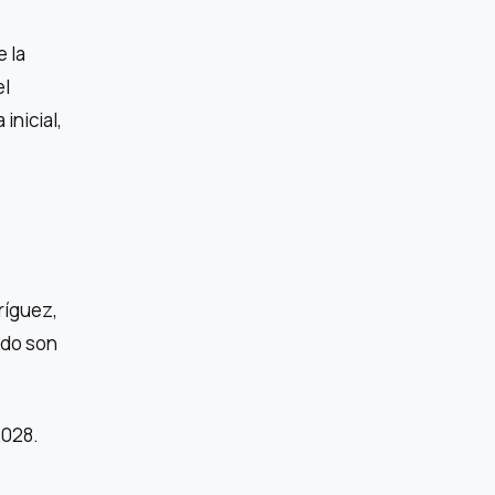
 la
el
inicial,
ríguez,
rdo son
2028.