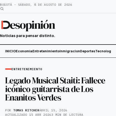
Saltar
BOGOTÁ · SÁBADO, 8 DE AGOSTO DE 2026
al
contenido
esopinión
Noticias para pensar distinto.
INICIO
Economia
Entretenimiento
Inmigracion
Deportes
Tecnología
ENTRETENIMIENTO
Legado Musical Staiti: Fallece
icónico guitarrista de Los
Enanitos Verdes
POR
TOMAS RITCHER
ABRIL 15, 2026
ACTUALIZADO
15 ABR 2026
3 MIN DE LECTURA