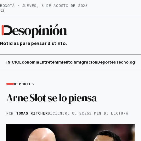
Saltar
BOGOTÁ · JUEVES, 6 DE AGOSTO DE 2026
al
contenido
esopinión
Noticias para pensar distinto.
INICIO
Economia
Entretenimiento
Inmigracion
Deportes
Tecnología
DEPORTES
Arne Slot se lo piensa
POR
TOMAS RITCHER
DICIEMBRE 8, 2025
3 MIN DE LECTURA