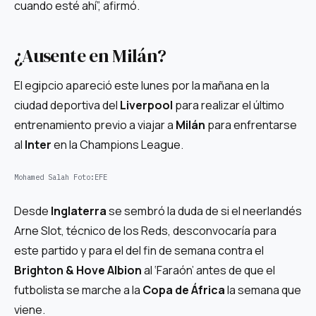
cuando esté ahí”, afirmó.
¿Ausente en Milán?
El egipcio apareció este lunes por la mañana en la
ciudad deportiva del
Liverpool
para realizar el último
entrenamiento previo a viajar a
Milán
para enfrentarse
al
Inter
en la Champions League.
Mohamed Salah
Foto:
EFE
Desde
Inglaterra
se sembró la duda de si el neerlandés
Arne Slot, técnico de los
Reds
, desconvocaría para
este partido y para el del fin de semana contra el
Brighton & Hove Albion
al ‘Faraón’ antes de que el
futbolista se marche a la
Copa de África
la semana que
viene.