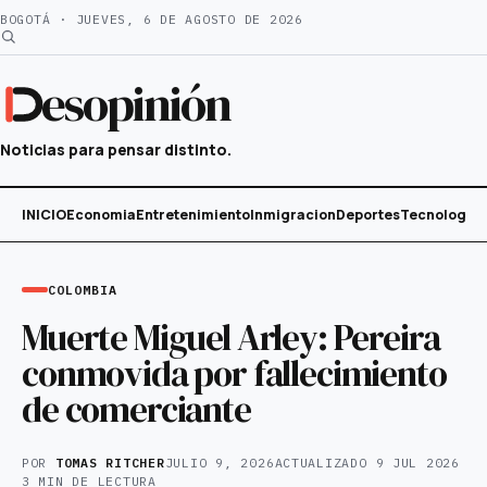
Saltar
BOGOTÁ · JUEVES, 6 DE AGOSTO DE 2026
al
contenido
esopinión
Noticias para pensar distinto.
INICIO
Economia
Entretenimiento
Inmigracion
Deportes
Tecnología
COLOMBIA
Muerte Miguel Arley: Pereira
conmovida por fallecimiento
de comerciante
POR
TOMAS RITCHER
JULIO 9, 2026
ACTUALIZADO
9 JUL 2026
3 MIN DE LECTURA