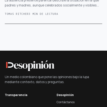
La ausencia presente parental describe la situación en la que
padres y madres, aunque celebrados socialmente y visibles…
TOMAS RITCHER
3 MIN DE LECTURA
esopinión
Un medio colombiano que pone las opiniones bajo la lupa
mediante contexto, datos y preguntas.
Transparencia
Desopinión
Contáctanos