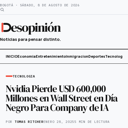
Saltar
BOGOTÁ · SÁBADO, 8 DE AGOSTO DE 2026
al
contenido
esopinión
Noticias para pensar distinto.
INICIO
Economia
Entretenimiento
Inmigracion
Deportes
Tecnología
TECNOLOGIA
Nvidia Pierde USD 600,000
Millones en Wall Street en Día
Negro Para Company de IA
POR
TOMAS RITCHER
ENERO 28, 2025
5 MIN DE LECTURA