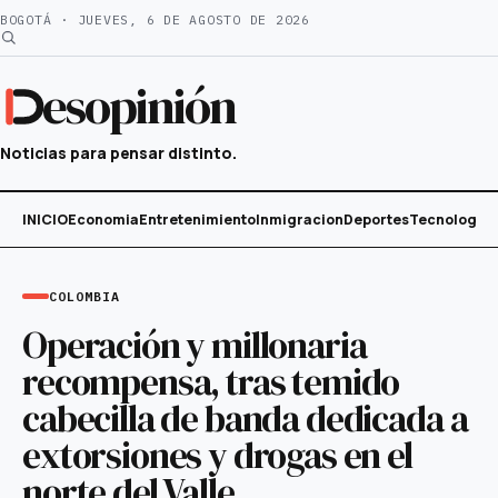
Saltar
BOGOTÁ · JUEVES, 6 DE AGOSTO DE 2026
al
contenido
esopinión
Noticias para pensar distinto.
INICIO
Economia
Entretenimiento
Inmigracion
Deportes
Tecnología
COLOMBIA
Operación y millonaria
recompensa, tras temido
cabecilla de banda dedicada a
extorsiones y drogas en el
norte del Valle