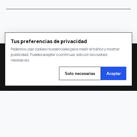
Tus preferencias de privacidad
Podemos usar cookies no esenciales para medir el tráfico y mostrar
publicidad. Puedes aceptar o continuar solo con las cookies
esopinión
necesarias.
Solo necesarias
Aceptar
Un medio colombiano que pone las opiniones bajo la lupa
mediante contexto, datos y preguntas.
Transparencia
Desopinión
Contáctanos
Política de Privacidad
Sobre Nosotros