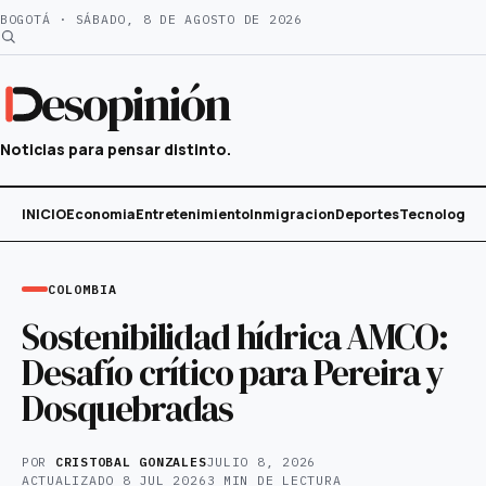
Saltar
BOGOTÁ · SÁBADO, 8 DE AGOSTO DE 2026
al
contenido
esopinión
Noticias para pensar distinto.
INICIO
Economia
Entretenimiento
Inmigracion
Deportes
Tecnología
COLOMBIA
Sostenibilidad hídrica AMCO:
Desafío crítico para Pereira y
Dosquebradas
POR
CRISTOBAL GONZALES
JULIO 8, 2026
ACTUALIZADO
8 JUL 2026
3 MIN DE LECTURA