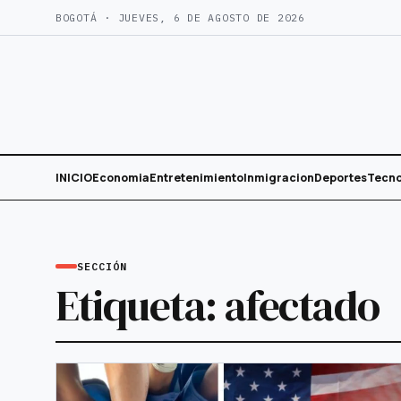
Saltar
BOGOTÁ · JUEVES, 6 DE AGOSTO DE 2026
al
contenido
INICIO
Economia
Entretenimiento
Inmigracion
Deportes
Tecno
SECCIÓN
Etiqueta:
afectado