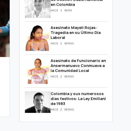
en Colombia
HACE 1 HORA
Asesinato Mayeli Rojas:
Tragedia en su Último Día
Laboral
HACE 2 HORAS
Asesinato de Funcionario en
Ansermanuevo Conmueve a
la Comunidad Local
HACE 2 HORAS
Colombia y sus numerosos
días festivos: La Ley Emiliani
de 1983
HACE 2 HORAS