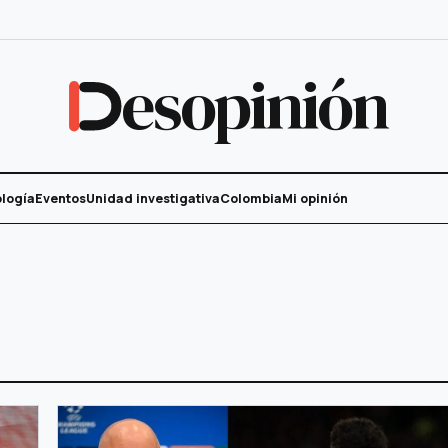
esopinión
logía
Eventos
Unidad investigativa
Colombia
Mi opinión