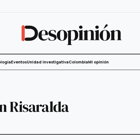
esopinión
logía
Eventos
Unidad investigativa
Colombia
Mi opinión
 Risaralda