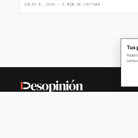
JULIO 8, 2026 · 3 MIN DE LECTURA
Tus 
Podemo
contin
esopinión
Un medio colombiano que pone las opiniones bajo la lupa med
contexto, datos y preguntas.
© 2026 DESOPINION.COM. TODOS LOS DERECHOS RESERVA