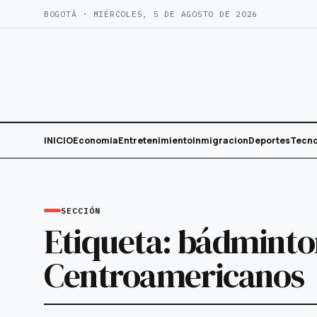
Saltar
BOGOTÁ · MIÉRCOLES, 5 DE AGOSTO DE 2026
al
contenido
INICIO
Economia
Entretenimiento
Inmigracion
Deportes
Tecno
SECCIÓN
Etiqueta:
bádminton
Centroamericanos