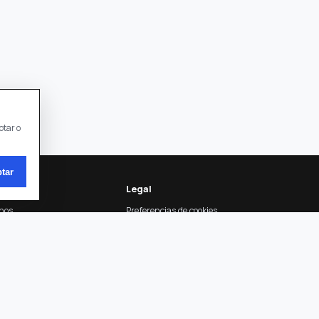
ptar o
tar
ión
Legal
nos
Preferencias de cookies
e Privacidad
otros