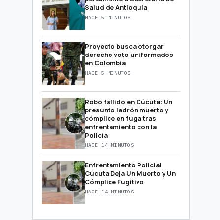
Salud de Antioquia
HACE 5 MINUTOS
Proyecto busca otorgar
derecho voto uniformados
en Colombia
HACE 5 MINUTOS
Robo fallido en Cúcuta: Un
presunto ladrón muerto y
cómplice en fuga tras
enfrentamiento con la
Policía
HACE 14 MINUTOS
Enfrentamiento Policial
Cúcuta Deja Un Muerto y Un
Cómplice Fugitivo
HACE 14 MINUTOS