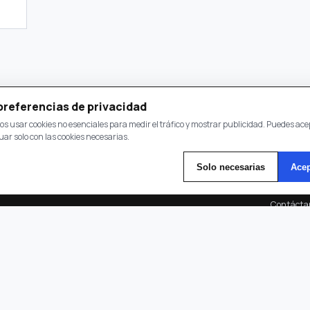
preferencias de privacidad
s usar cookies no esenciales para medir el tráfico y mostrar publicidad. Puedes ace
uar solo con las cookies necesarias.
Solo necesarias
Acep
Transparencia
Desopin
Contácta
Política d
iante
Sobre Nos
DOS.