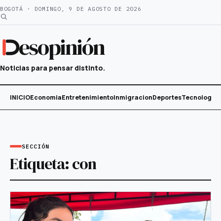
Saltar
BOGOTÁ · DOMINGO, 9 DE AGOSTO DE 2026
al
contenido
esopinión
Noticias para pensar distinto.
INICIO
Economia
Entretenimiento
Inmigracion
Deportes
Tecnología
SECCIÓN
Etiqueta:
con