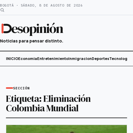
Saltar
BOGOTÁ · SÁBADO, 8 DE AGOSTO DE 2026
al
contenido
esopinión
Noticias para pensar distinto.
INICIO
Economia
Entretenimiento
Inmigracion
Deportes
Tecnología
SECCIÓN
Etiqueta:
Eliminación
Colombia Mundial