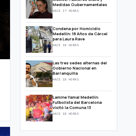
Medidas Gubernamentales
HACE 17 HORAS
Condena por Homicidio
Medellín: 18 Años de Cárcel
para Laura Rave
HACE 18 HORAS
Las tres sedes alternas del
Gobierno Nacional en
Barranquilla
HACE 18 HORAS
Lamine Yamal Medellín:
Futbolista del Barcelona
visitó la Comuna 13
HACE 18 HORAS