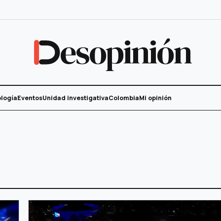
esopinión
logía
Eventos
Unidad investigativa
Colombia
Mi opinión