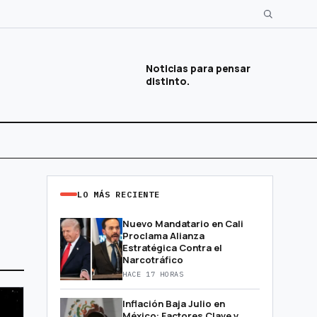
Noticias para pensar
distinto.
LO MÁS RECIENTE
Nuevo Mandatario en Cali
Proclama Alianza
Estratégica Contra el
Narcotráfico
HACE 17 HORAS
Inflación Baja Julio en
México: Factores Clave y