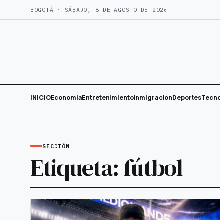
Saltar
BOGOTÁ · SÁBADO, 8 DE AGOSTO DE 2026
al
contenido
INICIO
Economia
Entretenimiento
Inmigracion
Deportes
Tecno
SECCIÓN
Etiqueta:
fútbol