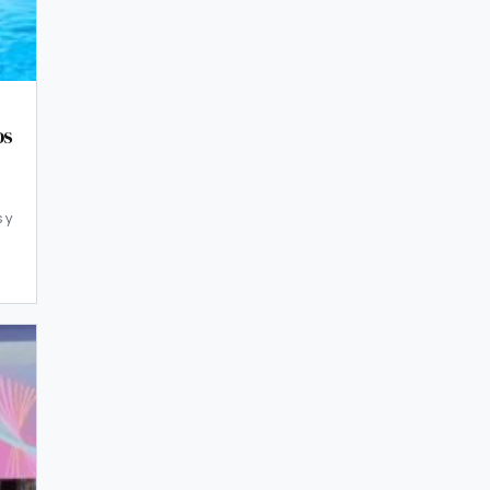
os
 y