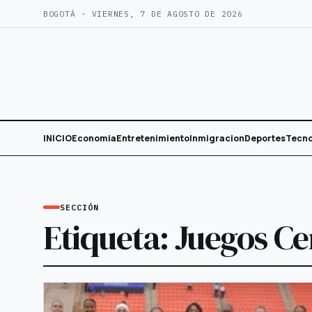
Saltar
BOGOTÁ · VIERNES, 7 DE AGOSTO DE 2026
al
contenido
INICIO
Economia
Entretenimiento
Inmigracion
Deportes
Tecno
SECCIÓN
Etiqueta:
Juegos C