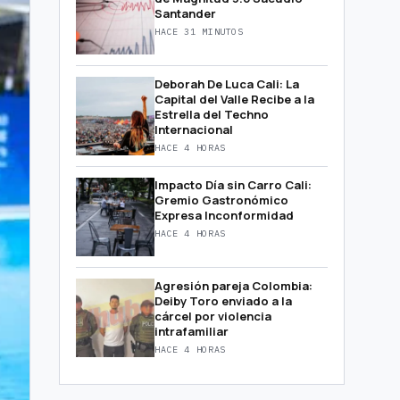
Santander
HACE 31 MINUTOS
Deborah De Luca Cali: La
Capital del Valle Recibe a la
Estrella del Techno
Internacional
HACE 4 HORAS
Impacto Día sin Carro Cali:
Gremio Gastronómico
Expresa Inconformidad
HACE 4 HORAS
Agresión pareja Colombia:
Deiby Toro enviado a la
cárcel por violencia
intrafamiliar
HACE 4 HORAS