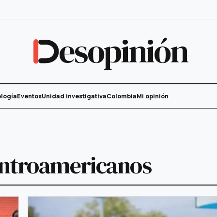
esopinión
logía
Eventos
Unidad investigativa
Colombia
Mi opinión
entroamericanos