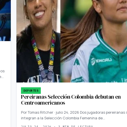
gos
e…
DEPORTES
Pereiranas Selección Colombia debutan en
Centroamericanos
Por Tomas Ritcher · julio 24, 2026 Dos jugadoras pereiranas 
integran a la Selección Colombia Femenina de…
JULIO 24, 2026 · 3 MIN DE LECTURA