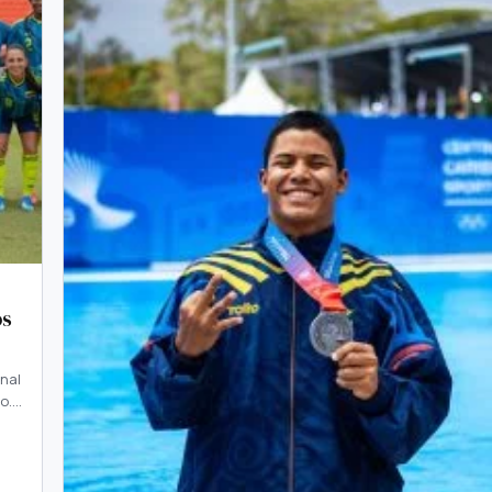
os
nal
co.…