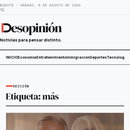
Saltar
BOGOTÁ · SÁBADO, 8 DE AGOSTO DE 2026
al
contenido
esopinión
Noticias para pensar distinto.
INICIO
Economia
Entretenimiento
Inmigracion
Deportes
Tecnología
SECCIÓN
Etiqueta:
más