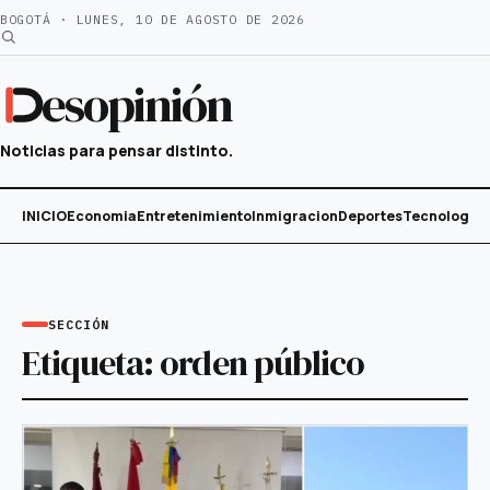
Saltar
BOGOTÁ · LUNES, 10 DE AGOSTO DE 2026
al
contenido
esopinión
Noticias para pensar distinto.
INICIO
Economia
Entretenimiento
Inmigracion
Deportes
Tecnología
SECCIÓN
Etiqueta:
orden público