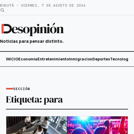
Saltar
BOGOTÁ · VIERNES, 7 DE AGOSTO DE 2026
al
contenido
esopinión
Noticias para pensar distinto.
INICIO
Economia
Entretenimiento
Inmigracion
Deportes
Tecnología
SECCIÓN
Etiqueta:
para