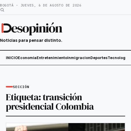
Saltar
BOGOTÁ · JUEVES, 6 DE AGOSTO DE 2026
al
contenido
esopinión
Noticias para pensar distinto.
INICIO
Economia
Entretenimiento
Inmigracion
Deportes
Tecnología
SECCIÓN
Etiqueta:
transición
presidencial Colombia