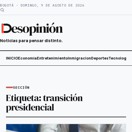
Saltar
BOGOTÁ · DOMINGO, 9 DE AGOSTO DE 2026
al
contenido
esopinión
Noticias para pensar distinto.
INICIO
Economia
Entretenimiento
Inmigracion
Deportes
Tecnología
SECCIÓN
Etiqueta:
transición
presidencial