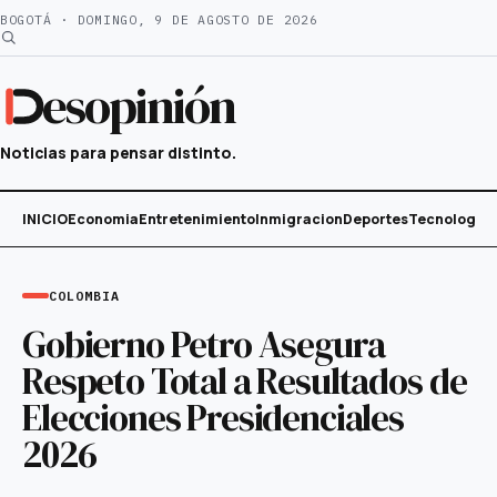
Saltar
BOGOTÁ · DOMINGO, 9 DE AGOSTO DE 2026
al
contenido
esopinión
Noticias para pensar distinto.
INICIO
Economia
Entretenimiento
Inmigracion
Deportes
Tecnología
COLOMBIA
Gobierno Petro Asegura
Respeto Total a Resultados de
Elecciones Presidenciales
2026