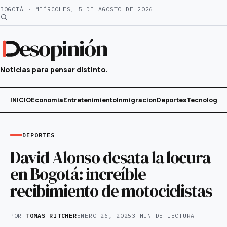
Saltar
BOGOTÁ · MIÉRCOLES, 5 DE AGOSTO DE 2026
al
contenido
esopinión
Noticias para pensar distinto.
INICIO
Economia
Entretenimiento
Inmigracion
Deportes
Tecnología
DEPORTES
David Alonso desata la locura
en Bogotá: increíble
recibimiento de motociclistas
POR
TOMAS RITCHER
ENERO 26, 2025
3 MIN DE LECTURA