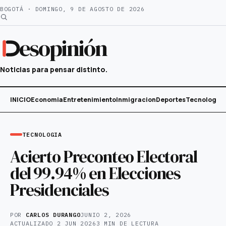
Saltar
BOGOTÁ · DOMINGO, 9 DE AGOSTO DE 2026
al
contenido
esopinión
Noticias para pensar distinto.
INICIO
Economia
Entretenimiento
Inmigracion
Deportes
Tecnología
TECNOLOGIA
Acierto Preconteo Electoral
del 99.94% en Elecciones
Presidenciales
POR
CARLOS DURANGO
JUNIO 2, 2026
ACTUALIZADO
2 JUN 2026
3 MIN DE LECTURA