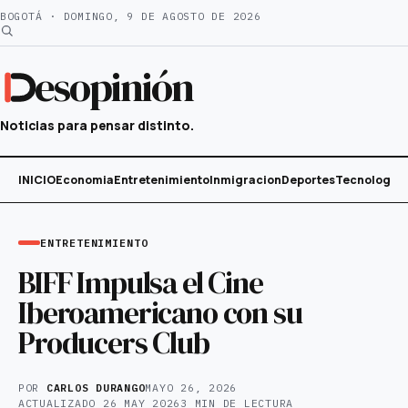
Saltar
BOGOTÁ · DOMINGO, 9 DE AGOSTO DE 2026
al
contenido
esopinión
Noticias para pensar distinto.
INICIO
Economia
Entretenimiento
Inmigracion
Deportes
Tecnología
ENTRETENIMIENTO
BIFF Impulsa el Cine
Iberoamericano con su
Producers Club
POR
CARLOS DURANGO
MAYO 26, 2026
ACTUALIZADO
26 MAY 2026
3 MIN DE LECTURA