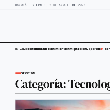
Saltar
BOGOTÁ · VIERNES, 7 DE AGOSTO DE 2026
al
contenido
INICIO
Economia
Entretenimiento
Inmigracion
Deportes
Tecn
SECCIÓN
Categoría:
Tecnolo