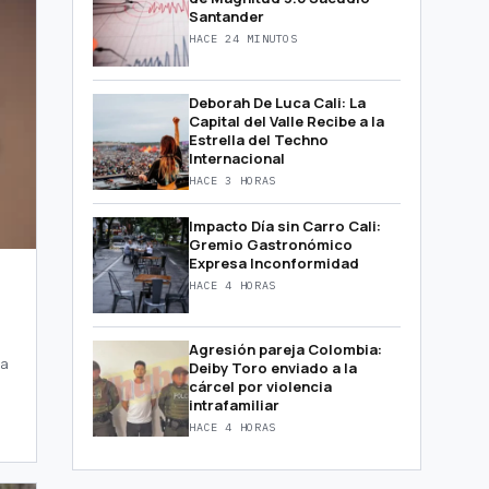
Santander
HACE 24 MINUTOS
Deborah De Luca Cali: La
Capital del Valle Recibe a la
Estrella del Techno
Internacional
HACE 3 HORAS
Impacto Día sin Carro Cali:
Gremio Gastronómico
Expresa Inconformidad
HACE 4 HORAS
Agresión pareja Colombia:
la
Deiby Toro enviado a la
cárcel por violencia
intrafamiliar
HACE 4 HORAS