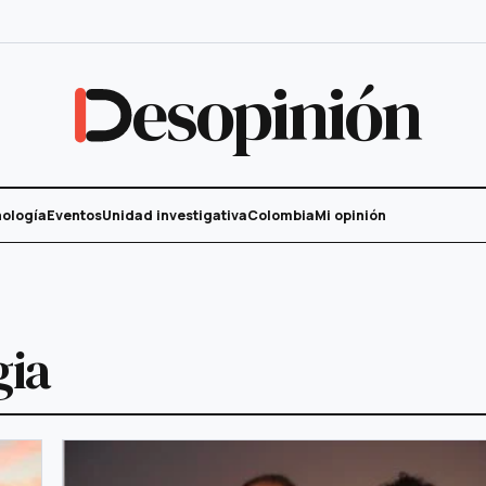
esopinión
ología
Eventos
Unidad investigativa
Colombia
Mi opinión
gia