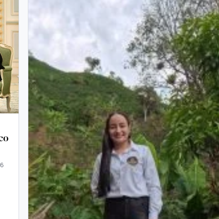
co
26