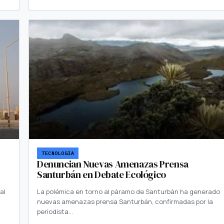
TECNOLOGIA
Denuncian Nuevas Amenazas Prensa
Santurbán en Debate Ecológico
al
La polémica en torno al páramo de Santurbán ha generado
nuevas amenazas prensa Santurbán, confirmadas por la
periodista…