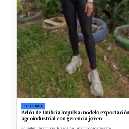
TECNOLOGIA
Belén de Umbría impulsa modelo exportació
agroindustrial con gerencia joven
En Belén de Umbría, Risaralda, una cooperativa ha