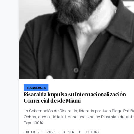
TECNOLOGIA
Risaralda Impulsa su Internacionalización
Comercial desde Miami
La Gobernación de Risaralda, liderada por Juan Diego Patiñ
Ochoa, consolidó la internacionalización Risaralda durante
Expo 100%…
JULIO 21, 2026 · 3 MIN DE LECTURA