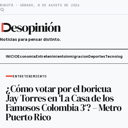
Saltar
BOGOTÁ · SÁBADO, 8 DE AGOSTO DE 2026
al
contenido
esopinión
Noticias para pensar distinto.
INICIO
Economia
Entretenimiento
Inmigracion
Deportes
Tecnología
ENTRETENIMIENTO
¿Cómo votar por el boricua
Jay Torres en ‘La Casa de los
Famosos Colombia 3′? – Metro
Puerto Rico