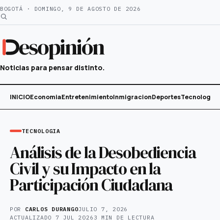
Saltar
BOGOTÁ · DOMINGO, 9 DE AGOSTO DE 2026
al
contenido
esopinión
Noticias para pensar distinto.
INICIO
Economia
Entretenimiento
Inmigracion
Deportes
Tecnología
TECNOLOGIA
Análisis de la Desobediencia
Civil y su Impacto en la
Participación Ciudadana
POR
CARLOS DURANGO
JULIO 7, 2026
ACTUALIZADO
7 JUL 2026
3 MIN DE LECTURA