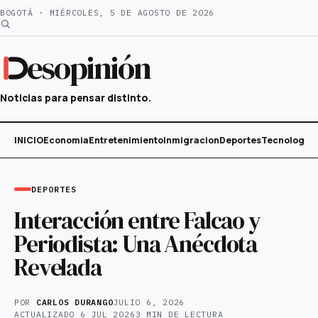
Saltar
BOGOTÁ · MIÉRCOLES, 5 DE AGOSTO DE 2026
al
contenido
esopinión
Noticias para pensar distinto.
INICIO
Economia
Entretenimiento
Inmigracion
Deportes
Tecnología
DEPORTES
Interacción entre Falcao y
Periodista: Una Anécdota
Revelada
POR
CARLOS DURANGO
JULIO 6, 2026
ACTUALIZADO
6 JUL 2026
3 MIN DE LECTURA