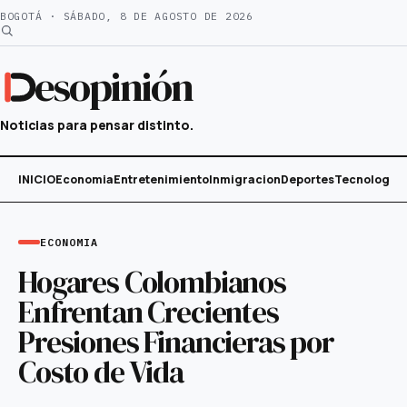
Saltar
BOGOTÁ · SÁBADO, 8 DE AGOSTO DE 2026
al
contenido
esopinión
Noticias para pensar distinto.
INICIO
Economia
Entretenimiento
Inmigracion
Deportes
Tecnología
ECONOMIA
Hogares Colombianos
Enfrentan Crecientes
Presiones Financieras por
Costo de Vida