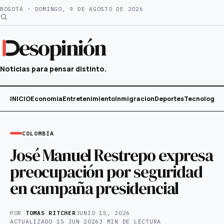
Saltar
BOGOTÁ · DOMINGO, 9 DE AGOSTO DE 2026
al
contenido
esopinión
Noticias para pensar distinto.
INICIO
Economia
Entretenimiento
Inmigracion
Deportes
Tecnología
COLOMBIA
José Manuel Restrepo expresa
preocupación por seguridad
en campaña presidencial
POR
TOMAS RITCHER
JUNIO 15, 2026
ACTUALIZADO
15 JUN 2026
3 MIN DE LECTURA