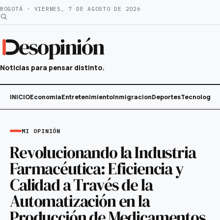
Saltar
BOGOTÁ · VIERNES, 7 DE AGOSTO DE 2026
al
contenido
esopinión
Noticias para pensar distinto.
INICIO
Economia
Entretenimiento
Inmigracion
Deportes
Tecnología
MI OPINIÓN
Revolucionando la Industria
Farmacéutica: Eficiencia y
Calidad a Través de la
Automatización en la
Producción de Medicamentos.