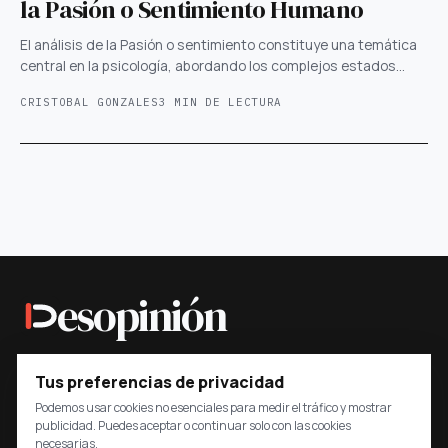
la Pasión o Sentimiento Humano
El análisis de la Pasión o sentimiento constituye una temática
central en la psicología, abordando los complejos estados…
CRISTOBAL GONZALES
3 MIN DE LECTURA
esopinión
Un medio colombiano que pone las opiniones bajo la lupa
Tus preferencias de privacidad
mediante contexto, datos y preguntas.
Podemos usar cookies no esenciales para medir el tráfico y mostrar
publicidad. Puedes aceptar o continuar solo con las cookies
Transparencia
Desopinión
necesarias.