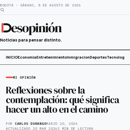
Saltar
BOGOTÁ · SÁBADO, 8 DE AGOSTO DE 2026
al
contenido
esopinión
Noticias para pensar distinto.
INICIO
Economia
Entretenimiento
Inmigracion
Deportes
Tecnología
MI OPINIÓN
Reflexiones sobre la
contemplación: qué significa
hacer un alto en el camino
POR
CARLOS DURANGO
MARZO 20, 2026
ACTUALIZADO
20 MAR 2026
3 MIN DE LECTURA