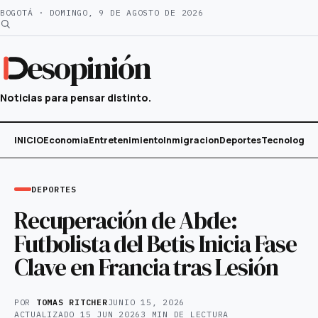
Saltar
BOGOTÁ · DOMINGO, 9 DE AGOSTO DE 2026
al
contenido
esopinión
Noticias para pensar distinto.
INICIO
Economia
Entretenimiento
Inmigracion
Deportes
Tecnología
DEPORTES
Recuperación de Abde:
Futbolista del Betis Inicia Fase
Clave en Francia tras Lesión
POR
TOMAS RITCHER
JUNIO 15, 2026
ACTUALIZADO
15 JUN 2026
3 MIN DE LECTURA