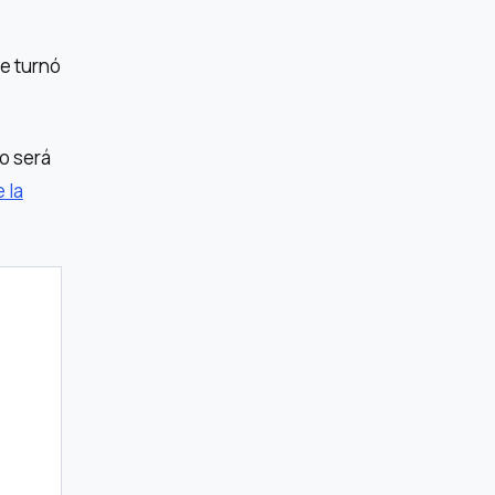
se turnó
o será
 la