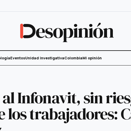
esopinión
logía
Eventos
Unidad investigativa
Colombia
Mi opinión
l Infonavit, sin ries
e los trabajadores: C
z