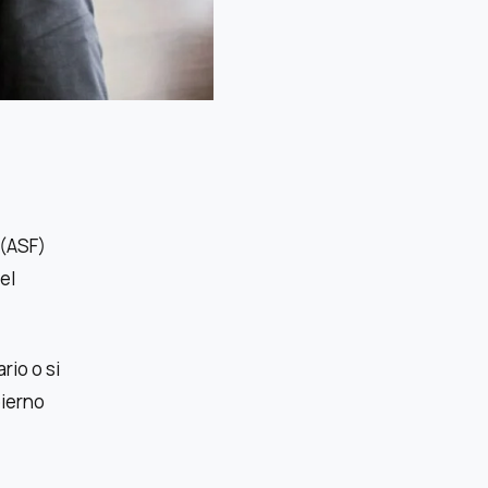
 (ASF)
el
rio o si
bierno