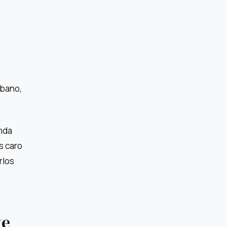
rbano,
enda
s caro
rlos
te