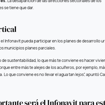
les.
La desaparición de las direcciones sectoriales de los
es se tiene que dar.
rtical
el Infonavit pueda participar en los planes de desarrollo u
os municipios planes parciales.
o de sustentabilidad, lo que más te conviene es hacer vivi
que entre más te alejes de los acuíferos, por ejemplo, má
. Lo que conviene es no llevar el agua tan lejos”, apuntó Ca
rtante será el Infonavit para es