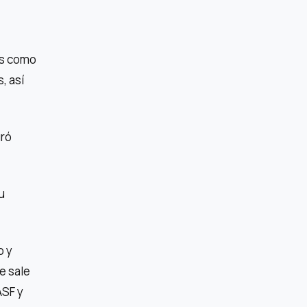
es como
, así
uró
u
o y
e sale
ASF y