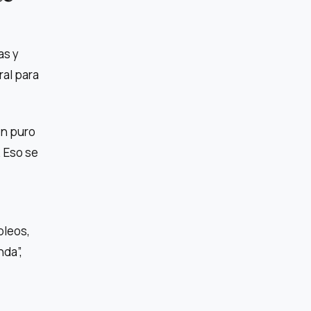
as y
ral para
en puro
. Eso se
pleos,
nda”,