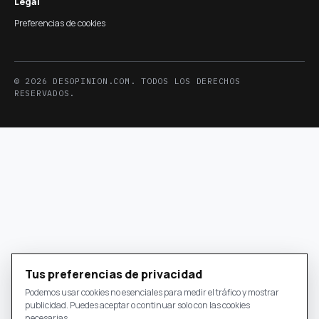
Legal
Preferencias de cookies
© 2026 DESOPINION.COM. TODOS LOS DERECHOS
RESERVADOS.
Tus preferencias de privacidad
Podemos usar cookies no esenciales para medir el tráfico y mostrar
publicidad. Puedes aceptar o continuar solo con las cookies
necesarias.