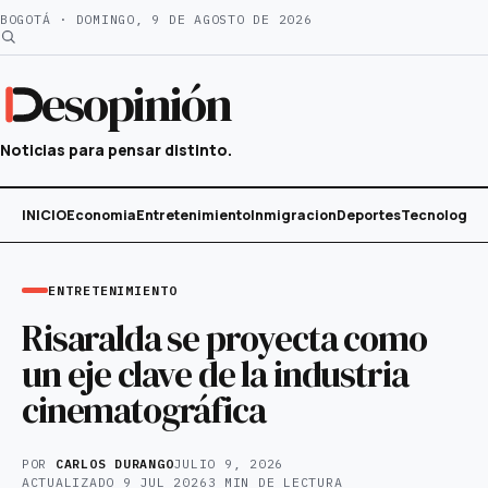
Saltar
BOGOTÁ · DOMINGO, 9 DE AGOSTO DE 2026
al
contenido
esopinión
Noticias para pensar distinto.
INICIO
Economia
Entretenimiento
Inmigracion
Deportes
Tecnología
ENTRETENIMIENTO
Risaralda se proyecta como
un eje clave de la industria
cinematográfica
POR
CARLOS DURANGO
JULIO 9, 2026
ACTUALIZADO
9 JUL 2026
3 MIN DE LECTURA