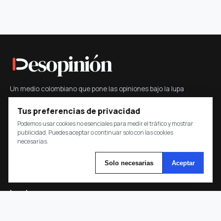
esopinión
Un medio colombiano que pone las opiniones bajo la lupa
mediante contexto, datos y preguntas.
Tus preferencias de privacidad
Podemos usar cookies no esenciales para medir el tráfico y mostrar
Transparencia
Desopinión
publicidad. Puedes aceptar o continuar solo con las cookies
Contáctanos
necesarias.
Política de Privacidad
Solo necesarias
Aceptar
Sobre Nosotros
Legal
Preferencias de cookies