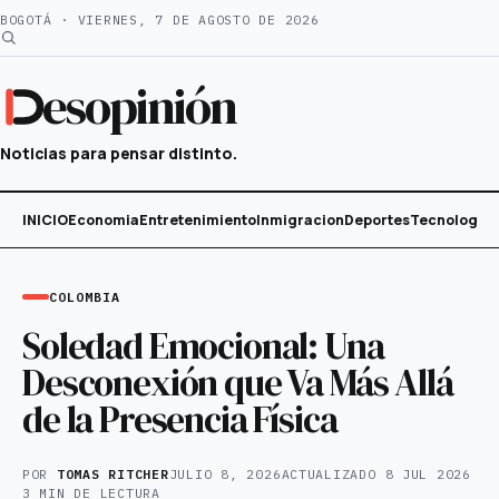
Saltar
BOGOTÁ · VIERNES, 7 DE AGOSTO DE 2026
al
contenido
esopinión
Noticias para pensar distinto.
INICIO
Economia
Entretenimiento
Inmigracion
Deportes
Tecnología
COLOMBIA
Soledad Emocional: Una
Desconexión que Va Más Allá
de la Presencia Física
POR
TOMAS RITCHER
JULIO 8, 2026
ACTUALIZADO
8 JUL 2026
3 MIN DE LECTURA