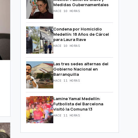
Medidas Gubernamentales
HACE 10 HORAS
Condena por Homicidio
Medellín: 18 Años de Cárcel
para Laura Rave
HACE 10 HORAS
Las tres sedes alternas del
Gobierno Nacional en
Barranquilla
HACE 11 HORAS
Lamine Yamal Medellín:
Futbolista del Barcelona
visitó la Comuna 13
HACE 11 HORAS