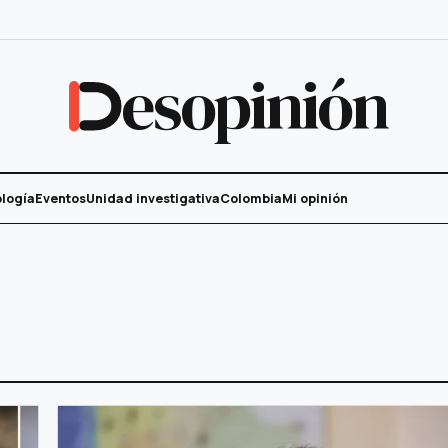
esopinión
logía
Eventos
Unidad investigativa
Colombia
Mi opinión