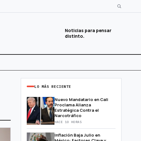
Noticias para pensar
distinto.
LO MÁS RECIENTE
Nuevo Mandatario en Cali
Proclama Alianza
Estratégica Contra el
Narcotráfico
HACE 10 HORAS
Inflación Baja Julio en
México: Factores Clave y