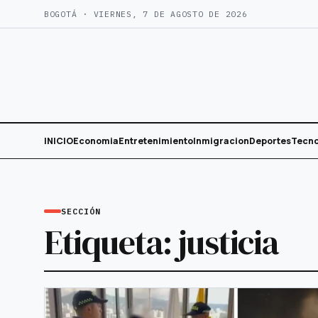
Saltar
BOGOTÁ · VIERNES, 7 DE AGOSTO DE 2026
al
contenido
INICIO
Economia
Entretenimiento
Inmigracion
Deportes
Tecno
SECCIÓN
Etiqueta:
justicia