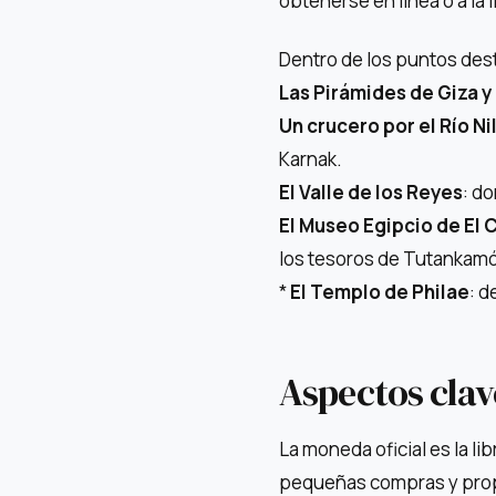
obtenerse en línea o a la 
Dentro de los puntos dest
Las Pirámides de Giza y 
Un crucero por el Río Ni
Karnak.
El Valle de los Reyes
: d
El Museo Egipcio de El 
los tesoros de Tutankam
*
El Templo de Philae
: d
Aspectos clave
La moneda oficial es la li
pequeñas compras y propi