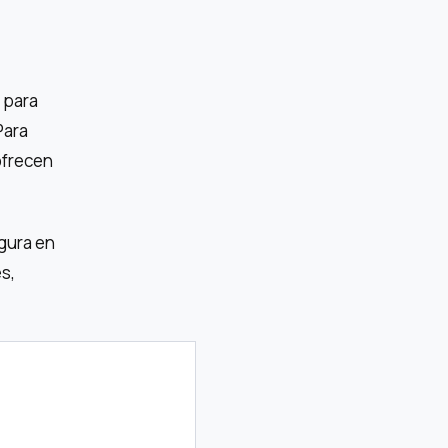
 para
Para
ofrecen
egura en
s,