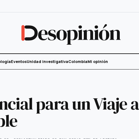
esopinión
logía
Eventos
Unidad investigativa
Colombia
Mi opinión
ncial para un Viaje a
ble