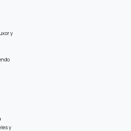
uxor y
yendo
a
les y