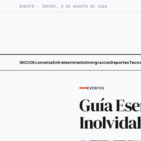
Saltar
BOGOTÁ · JUEVES, 6 DE AGOSTO DE 2026
al
contenido
INICIO
Economia
Entretenimiento
Inmigracion
Deportes
Tecno
EVENTOS
Guía Ese
Inolvida