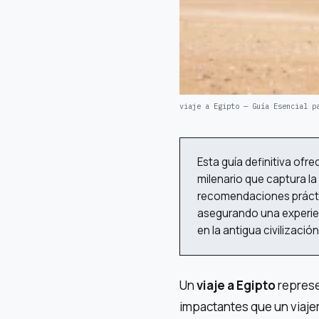
viaje a Egipto — Guía Esencial p
Esta guía definitiva ofr
milenario que captura la
recomendaciones práctica
asegurando una experien
en la antigua civilización
Un
viaje a Egipto
represe
impactantes que un viajer