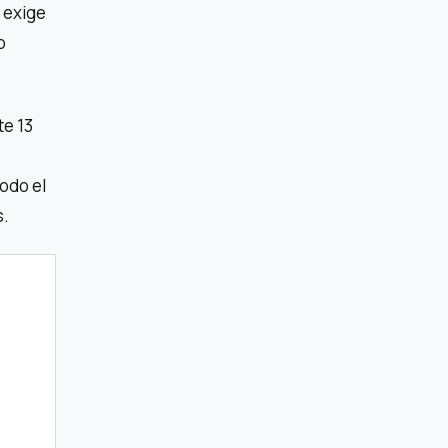
o exige
o
te 13
todo el
s.