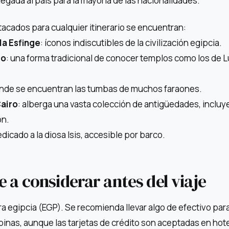
llegada al país para la mayoría de las nacionalidades.
acados para cualquier itinerario se encuentran:
la Esfinge
: íconos indiscutibles de la civilización egipcia.
lo
: una forma tradicional de conocer templos como los de L
onde se encuentran las tumbas de muchos faraones.
Cairo
: alberga una vasta colección de antigüedades, inclu
ón.
edicado a la diosa Isis, accesible por barco.
 a considerar antes del viaje
bra egipcia (EGP). Se recomienda llevar algo de efectivo par
nas, aunque las tarjetas de crédito son aceptadas en hote