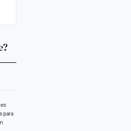
e?
 es
s para
en