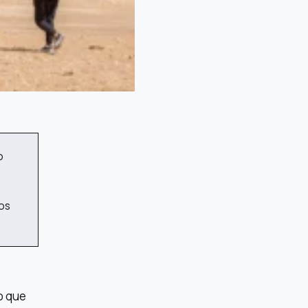
o
dos
o que